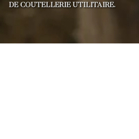
DE COUTELLERIE UTILITAIRE.
Martin CLAUDEL a créé
Tail
Faisant partie d'une nouvelle 
taillandiers en France, il inscri