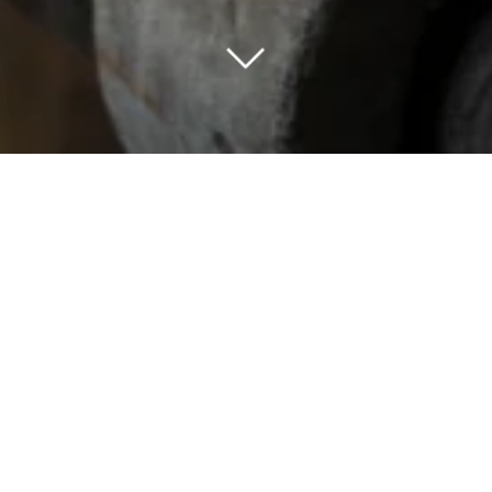
landerie Claudel
en 2014.
génération de forgerons
t sa pratique dans la